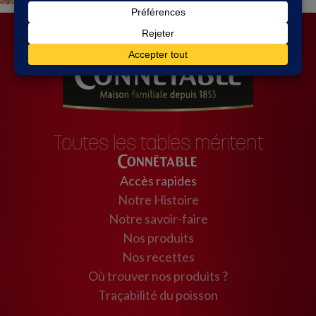
Toutes les tables méritent
Connétable
Accès rapides
Notre Histoire
Notre savoir-faire
Nos produits
Nos recettes
Où trouver nos produits ?
Traçabilité du poisson