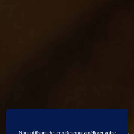
engagée
Une marque
responsable
et