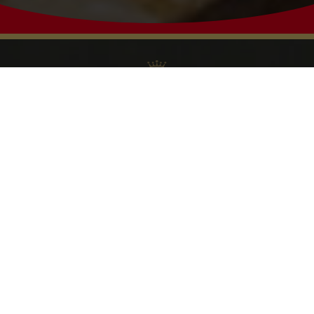
Depuis
1853
un savoir-faire tourné vers
l’exigence
pêche responsable
et la
Plus ancienne conserverie de sardines au monde encore en
activité, Connétable s’applique, depuis 1853, à conjuguer
poisson de qualité avec recettes fines et variées pour offrir
aux gourmands des produits toujours plus savoureux. Une