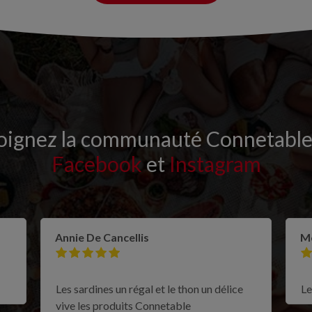
oignez la communauté Connetable
Facebook
et
Instagram
Annie De Cancellis
Mo
Les sardines un régal et le thon un délice
Le
vive les produits Connetable