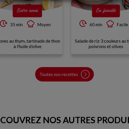
Entre amis
En famille
35 min
Moyen
60 min
Facile
ones au thym, tartinade de thon
Salade de riz 3 couleurs au 
à l’huile d’olive
poivrons et olives
Toutes nos recettes
COUVREZ NOS AUTRES PRODU