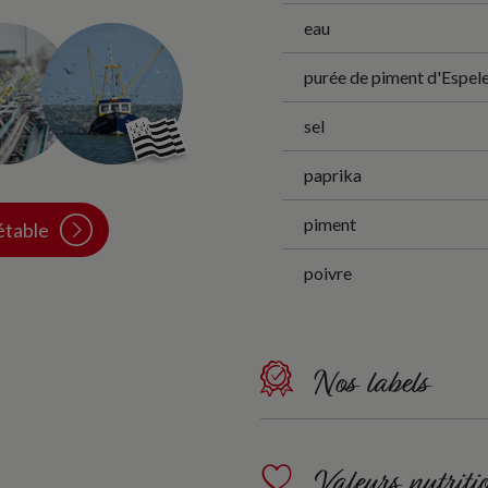
eau
purée de piment d'Espel
sel
paprika
piment
table
poivre
Nos labels
Valeurs nutritio