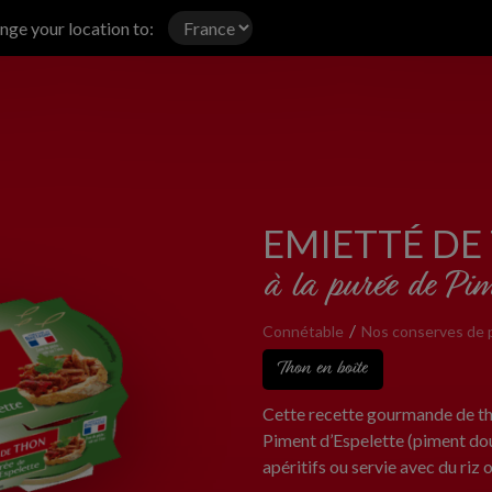
ange your location to:
EMIETTÉ DE
à la purée de Pim
Connétable
Nos conserves de 
Thon en boîte
Cette recette gourmande de tho
Piment d’Espelette (piment dou
apéritifs ou servie avec du riz 