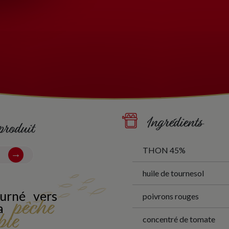
Ingrédients
produit
THON 45%
huile de tournesol
ourné vers
poivrons rouges
pêche
la
ble
concentré de tomate