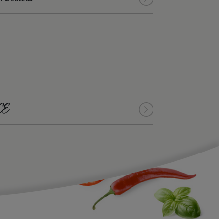
yennes pour 100 g de produit
1151 kJ (278 kcal)
23 g
:
3,3 g
3,2 g
CE
2,6 g
qualités et caractéristiques environnementales
0,9 g
14 g
1,0 g