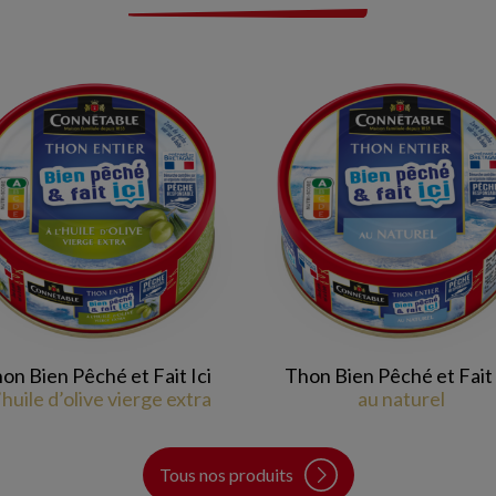
on Bien Pêché et Fait Ici
Thon Bien Pêché et Fait 
l’huile d’olive vierge extra
au naturel
Tous nos produits