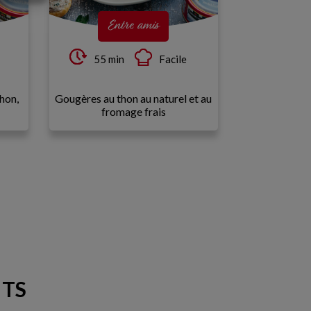
Entre amis
55 min
Facile
thon,
Gougères au thon au naturel et au
fromage frais
ITS