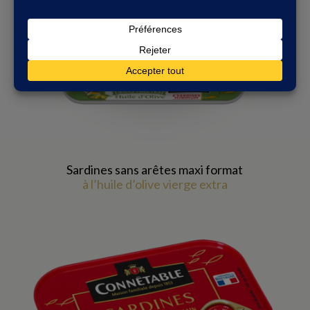
Sardines sans arêtes maxi format
à l’huile d’olive vierge extra