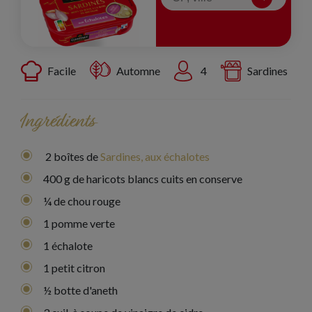
Facile
Automne
4
Sardines
Ingrédients
2 boîtes de
Sardines, aux échalotes
400 g de haricots blancs cuits en conserve
¼ de chou rouge
1 pomme verte
1 échalote
1 petit citron
½ botte d'aneth