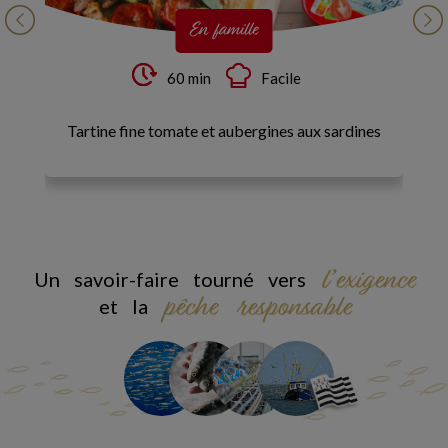
En famille
60 min
Facile
Tartine fine tomate et aubergines aux sardines
Ga
l’exigence
Un savoir-faire tourné vers
pêche responsable
et la