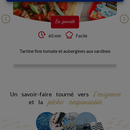
En famille
60 min
Facile
Tartine fine tomate et aubergines aux sardines
Ga
l’exigence
Un savoir-faire tourné vers
pêche responsable
et la