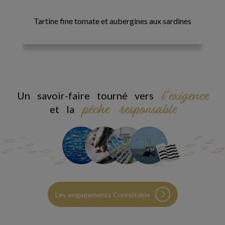
Tartine fine tomate et aubergines aux sardines
Ga
l’exigence
Un savoir-faire tourné vers
pêche responsable
et la
Les engagements Connétable