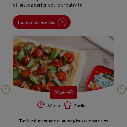
et laissez parler votre créativité !
Toutes nos recettes
En famille
60 min
Facile
Tartine fine tomate et aubergines aux sardines
Ga