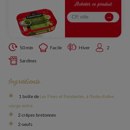
Acheter ce produit
50 min
Facile
Hiver
2
Sardines
Ingrédients
1 boîte de
Les Fines et Fondantes, à l’huile d’olive
vierge extra
2 crêpes bretonnes
2 oeufs