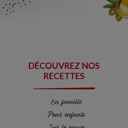
dont sucres :
0,6 g
Fibres alimentaires :
1,0 g
Protéines :
22 g
Sel :
0,90 g
Oméga 3 :
1,7 g
DÉCOUVREZ NOS
RECETTES
En famille
Pour enfants