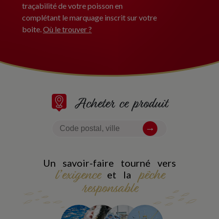
traçabilité de votre poisson en
complétant le marquage inscrit sur votre
boite.
Où le trouver ?
Acheter ce produit
Un savoir-faire tourné vers
l’exigence
pêche
et la
responsable