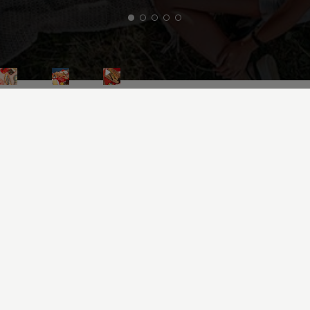
Toutes les tables méritent
Connétable
Accès rapides
Notre Histoire
Notre savoir-faire