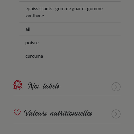
épaississants : gomme guar et gomme
xanthane
ail
poivre
curcuma
Nos labels
Valeurs nutritionnelles
Valeurs nutritionnelles moyennes pour 100 g de
produit entier