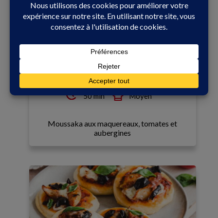
En famille
50 min
Moyen
Moussaka aux maquereaux, tomates et
aubergines