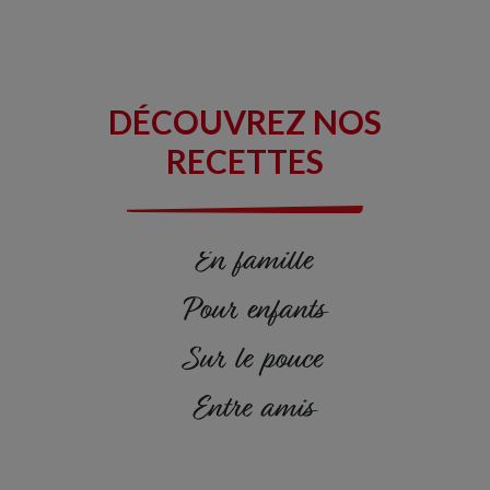
Protéines :
13 g
Sel :
1,0 g
DÉCOUVREZ NOS
dont Oméga 3 :
2,6 g
RECETTES
En famille
Pour enfants
Sur le pouce
Entre amis