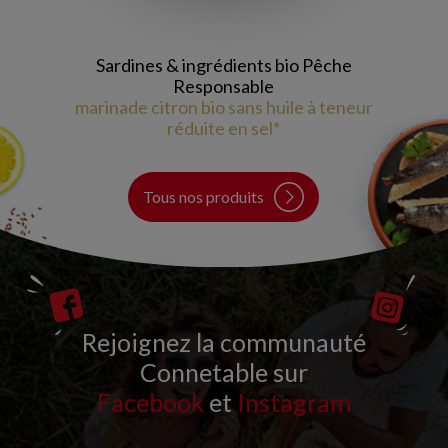
Sardines & ingrédients bio Pêche
Responsable
marinade citron bio sans huile à teneur
réduite en sel*
Tous nos produits
Rejoignez la communauté
Connetable sur
Facebook
et
Instagram