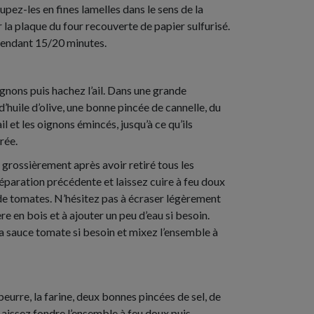
pez-les en fines lamelles dans le sens de la
r la plaque du four recouverte de papier sulfurisé.
pendant 15/20 minutes.
nons puis hachez l’ail. Dans une grande
 d’huile d’olive, une bonne pincée de cannelle, du
ail et les oignons émincés, jusqu’à ce qu’ils
rée.
s grossièrement après avoir retiré tous les
éparation précédente et laissez cuire à feu doux
de tomates. N’hésitez pas à écraser légèrement
ère en bois et à ajouter un peu d’eau si besoin.
la sauce tomate si besoin et mixez l’ensemble à
beurre, la farine, deux bonnes pincées de sel, de
Laissez fondre l’ensemble à feu doux puis