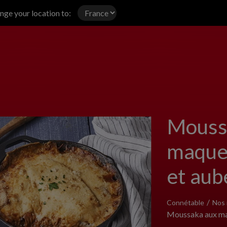
ange your location to:
Mouss
maque
et aub
Connétable
Nos 
Moussaka aux ma