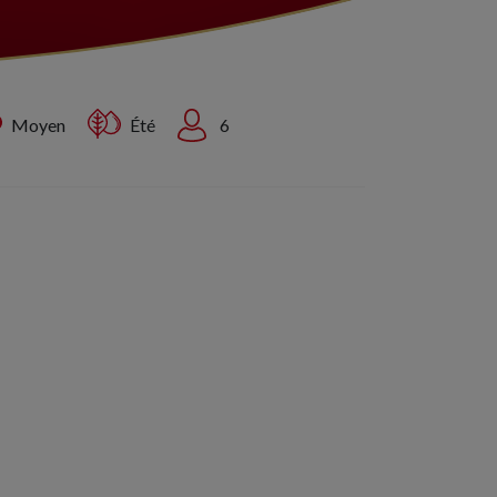
Moyen
Été
6