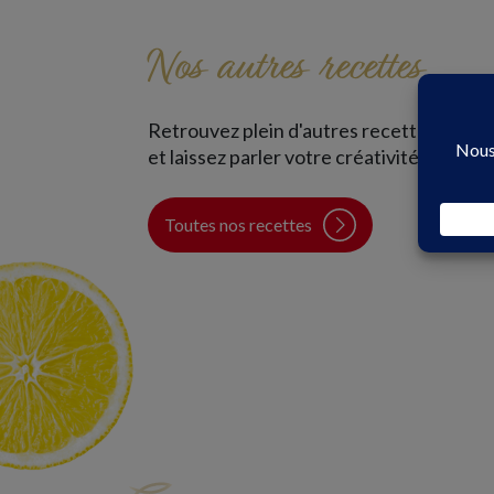
Nos autres recettes
Retrouvez plein d'autres recettes
En famille
Sur le pouce
et laissez parler votre créativité !
45 min
Facile
40 min
Facile
Toutes nos recettes
Cake aux filets de maquereaux
Bol de riz de chou-fleur et f
cuisinés à la tomate Connétable,
de maquereaux Label Rouge 
pignons et romarin
moutarde de Dijon