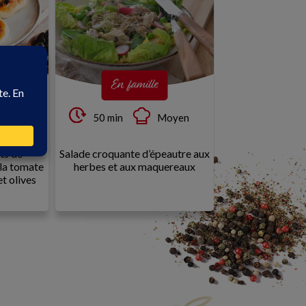
En famille
Entre 
acile
50 min
Moyen
50 min
ets de
Salade croquante d’épeautre aux
Gaspacho vert e
 la tomate
herbes et aux maquereaux
croquant aux
t olives