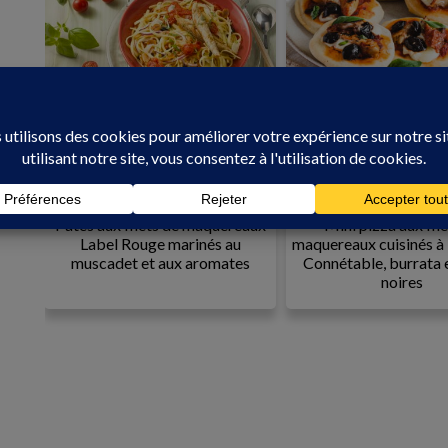
En famille
Sur le pouce
60 min
Moyen
30 min
F
ilets
Pâtes aux filets de maquereaux
Mini pizza aux fil
à la
Label Rouge marinés au
maquereaux cuisinés à
muscadet et aux aromates
Connétable, burrata e
noires