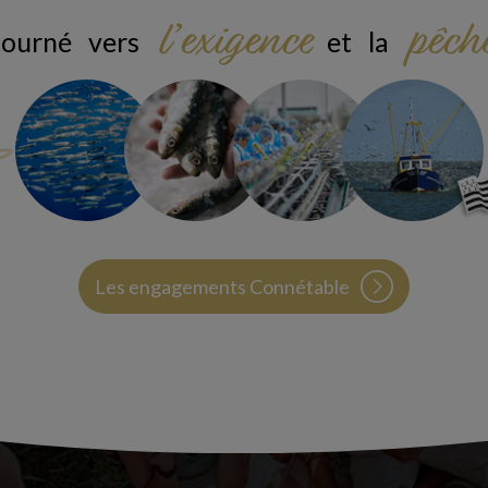
l’exigence
pêch
 tourné vers
et la
Les engagements Connétable