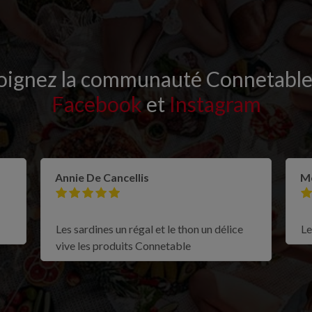
oignez la communauté Connetable
Facebook
et
Instagram
Annie De Cancellis
Mo
Les sardines un régal et le thon un délice
Le
vive les produits Connetable