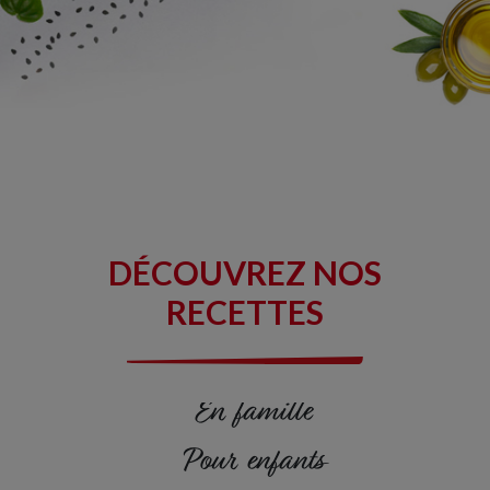
Glucides :
0 g
Dont sucres :
0 g
Protéines :
24 g
Sel :
0,90 g
Dont Oméga 3 :
2,0 g
DÉCOUVREZ NOS
RECETTES
En famille
Pour enfants