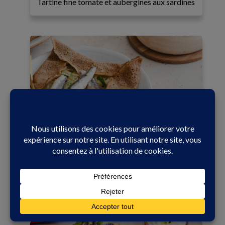
Tartine fine tomate et aubergines aux sardines
En famille
55 min
Facile
Galette bretonne au confit d’oignon et sardines