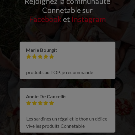
Rejoignez la communauté
Connetable sur
Facebook
et
Instagram
Marie Bourgit
produits au TOP. je recommande
Annie De Cancellis
Les sardines un régal et le thon un délice
vive les produits Connetable