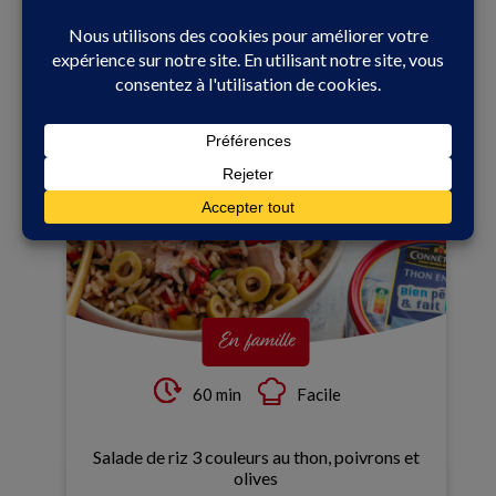
Scones au thym, tartinade de thon à l’huile d’olive
En famille
60 min
Facile
Salade de riz 3 couleurs au thon, poivrons et
olives