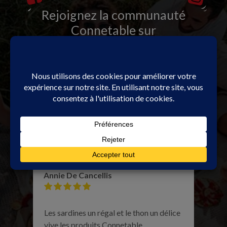
Rejoignez la communauté
Connetable sur
Facebook
et
Instagram
Marie Bourgit
produits au TOP. je recommande
Annie De Cancellis
Les sardines un régal et le thon un délice
vive les produits Connetable