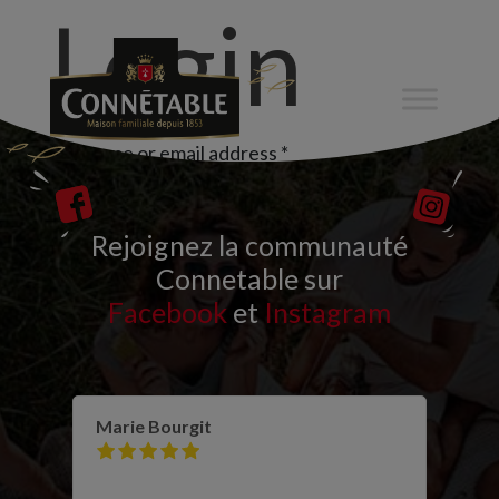
Login
Required
Username or email address
*
Required
Password
*
Rejoignez la communauté
Connetable sur
Remember me
Log in
Facebook
et
Instagram
Lost your password?
Marie Bourgit