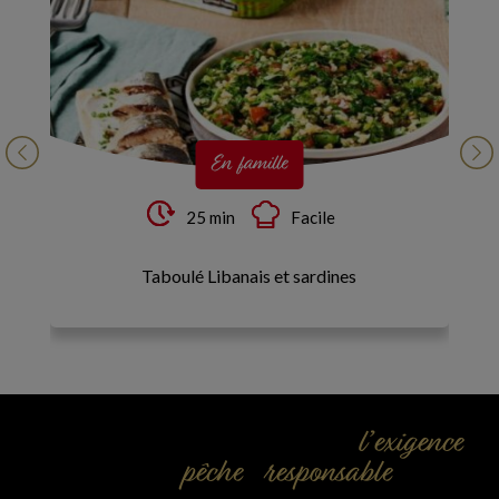
En famille
25 min
Facile
Taboulé Libanais et sardines
Tagl
l’exigence
Un savoir-faire tourné vers
pêche responsable
et la