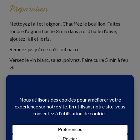
Préparation
Nettoyez l’ail et l’oignon. Chauffez le bouillon. Faites
fondre l’oignon haché 3 min dans 5 cl d’huile d’olive,
ajoutez l’ail et le riz.
Remuez jusqu’à ce qu’il soit nacré.
Versez le vin blanc, salez, poivrez. Faire cuire 5 min à feu
vif.
Ajoutez 30 cl de bouillon, faites cuire 18 à 20 min sur feu
moyen en remuant et en ajoutant du bouillon au fur et à
mesure.
Ajoutez le beurre froid en morceaux, les champignons
coupés en morceaux, le parmesan et le persil ciselé en fin
de cuisson.
Mélangez bien, déposez sur le riz, les sardines que vous
aurez légèrement chauffées à la poêle.