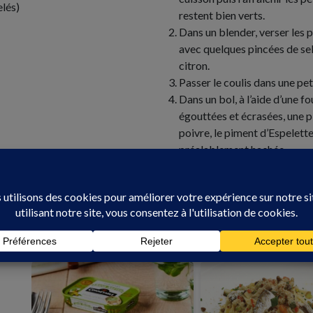
elés)
restent bien verts.
Dans un blender, verser les p
avec quelques pincées de sel,
citron.
Passer le coulis dans une pet
Dans un bol, à l’aide d’une f
égouttées et écrasées, une 
poivre, le piment d’Espelette,
préalablement hachée.
Pour la présentation, déposer
(ou autre contenant creux) et
une quenelle que vous dépose