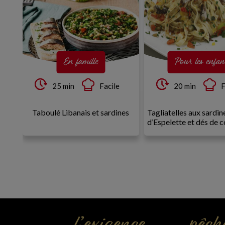
En famille
Pour les enfan
25 min
Facile
20 min
F
es
Taboulé Libanais et sardines
Tagliatelles aux sardin
d’Espelette et dés de 
 tourné vers
et la