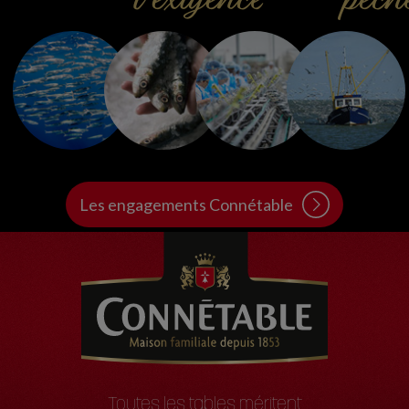
l’exigence
pêch
Les engagements Connétable
Toutes les tables méritent