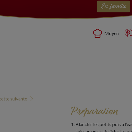
En famille
Moyen
ette suivante
Préparation
Blanchir les petits pois à l’
cuisson puis rafraîchir les pet