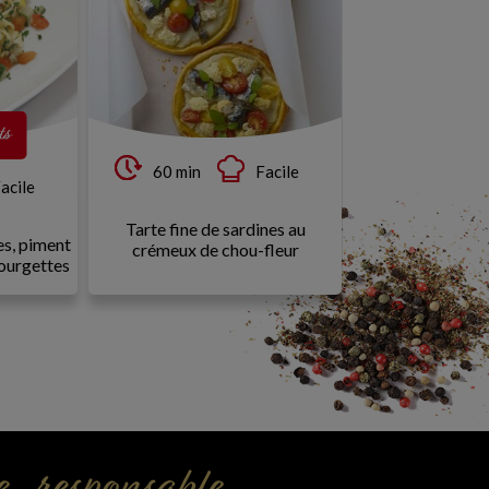
ts
60 min
Facile
50 min
acile
Tarte fine de sardines au
Cheese-cake basi
es, piment
crémeux de chou-fleur
courgettes