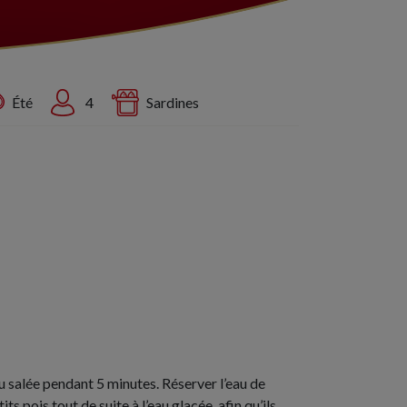
Été
4
Sardines
eau salée pendant 5 minutes. Réserver l’eau de
its pois tout de suite à l’eau glacée, afin qu’ils