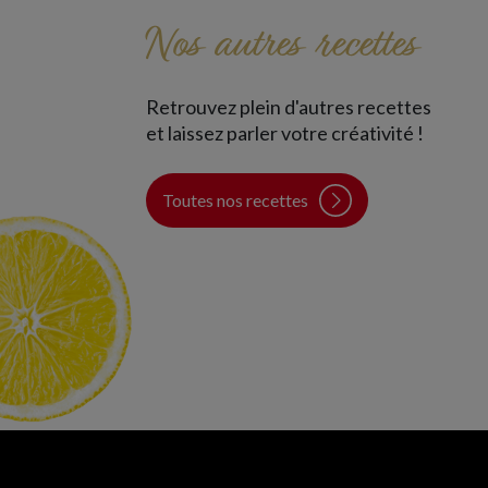
Nos autres recettes
Retrouvez plein d'autres recettes
À l’apéro
À l’apéro
et laissez parler votre créativité !
+
40 min
Moyen
85 min
Moyen
Toutes nos recettes
Cappuccino de sardines en
Aubergine boat de sardin
écrasé de vitelotte
Un savoir-faire