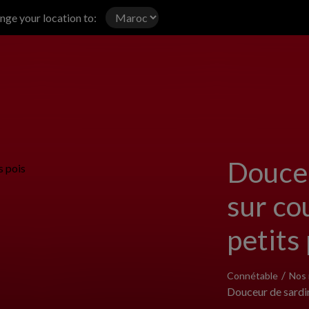
ange your location to:
Douceu
sur cou
petits
Connétable
Nos 
Douceur de sardine